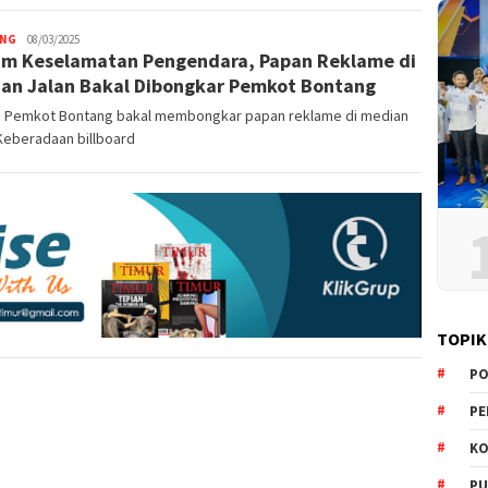
NG
News
08/03/2025
m Keselamatan Pengendara, Papan Reklame di
Room
an Jalan Bakal Dibongkar Pemkot Bontang
. Pemkot Bontang bakal membongkar papan reklame di median
 Keberadaan billboard
TOPIK
PO
PE
KO
PU