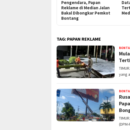
Pengendara, Papan
Dat
Reklame di Median Jalan
Ter
Bakal Dibongkar Pemkot
Med
Bontang
TAG:
PAPAN REKLAME
BONTA
Mula
Tert
TIMUR
yang a
BONTA
Rusa
Papa
Bon
TIMUR
(DPM-