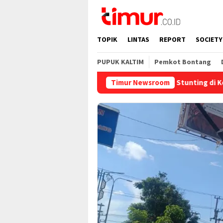
Skip
to
content
TOPIK
LINTAS
REPORT
SOCIETY
PUPUK KALTIM
Pemkot Bontang
urkan Rp858,7 Juta untuk Pengendalian Stunting di Kota Bontan
Timur Newsroom