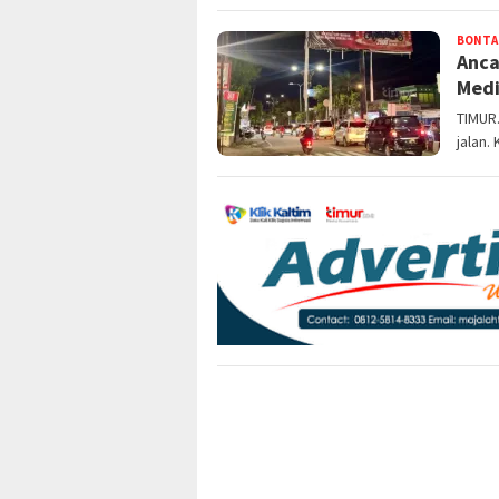
BONTA
Anca
Medi
TIMUR
jalan.