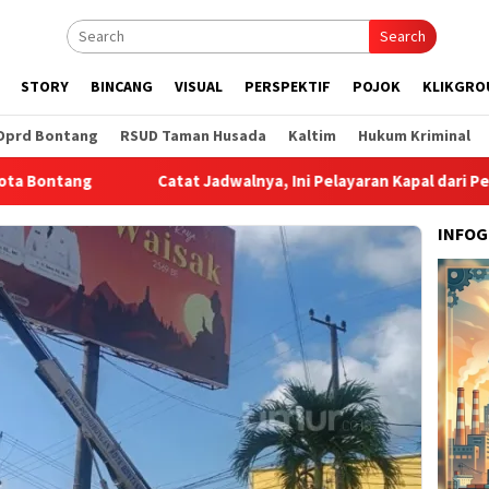
Search
STORY
BINCANG
VISUAL
PERSPEKTIF
POJOK
KLIKGRO
Dprd Bontang
RSUD Taman Husada
Kaltim
Hukum Kriminal
g
Catat Jadwalnya, Ini Pelayaran Kapal dari Pelabuhan Lok
INFOG