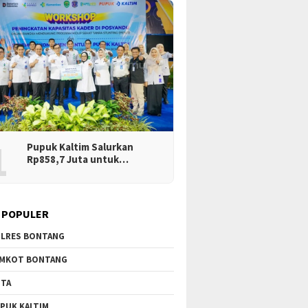
1
Pupuk Kaltim Salurkan
Rp858,7 Juta untuk…
 POPULER
LRES BONTANG
MKOT BONTANG
TA
PUK KALTIM