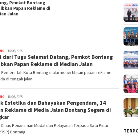
ang, Pemkot Bontang
tibkan Papan Reklame di
ian Jalan
NG
News
15/06/2025
i dari Tugu Selamat Datang, Pemkot Bontang
Room
ibkan Papan Reklame di Median Jalan
. Pemerintah Kota Bontang mulai menertibkan papan reklame
da di tengah jalan,
NG
News
18/05/2025
k Estetika dan Bahayakan Pengendara, 14
Room
n Reklame di Media Jalan Bontang Segera di
gkar
. Dinas Penanaman Modal dan Pelayanan Terpadu Satu Pintu
TERP
PTSP) Bontang