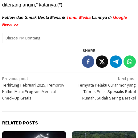
diterjang angin,” katanya.(*)
Follow dan Simak Berita Menarik
Timur Media
Lainnya di
Google
News >>
Dinsos PM Bontang
SHARE
Post
Previous post
Next post
Terhitung Februari 2025, Pemprov
Ternyata Pelaku Curanmor yang
navigation
Kaltim Mulai Program Medical
Tabrak Polisi Spesialis Bobol
Check-Up Gratis
Rumah, Sudah Sering Beraksi
RELATED POSTS