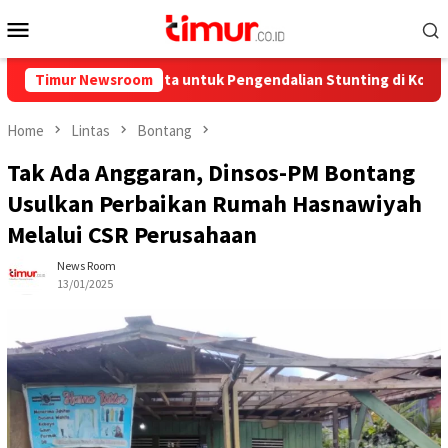
Skip
Mobile
to
Menu
content
an Rp858,7 Juta untuk Pengendalian Stunting di Kota Bontang
Timur Newsroom
Home
Lintas
Bontang
Tak Ada Anggaran, Dinsos-PM Bontang
Usulkan Perbaikan Rumah Hasnawiyah
Melalui CSR Perusahaan
News Room
13/01/2025