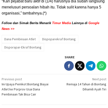
“Kan pejabat baru aktif di (1/4) harusnya dia sudah langsung
menelusuri persoalan hibah itu. Tidak sulit karena hanya 5
organisasi,” tambahnya.(*)
Follow dan Simak Berita Menarik
Timur Media
Lainnya di
Google
News >>
Dana Pembinaan Atlet
Dispoparekraf Bontang
Disporapar-Ekraf Bontang
SHARE
Post
Previous post
Next post
Ini Upaya Pemkot Bontang Biayai
Remaja 14 Tahun di Bontang
navigation
Atlet ke Porprov Usai Dana
Dihamili Ayah Tiri
Pembinaan Tak Bisa Cair