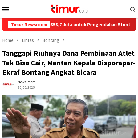
Skip
Mobile
to
Menu
content
 Salurkan Rp858,7 Juta untuk Pengendalian Stunting di Kota Bo
Timur Newsroom
Home
Lintas
Bontang
Tanggapi Riuhnya Dana Pembinaan Atlet
Tak Bisa Cair, Mantan Kepala Disporapar-
Ekraf Bontang Angkat Bicara
News Room
30/06/2025