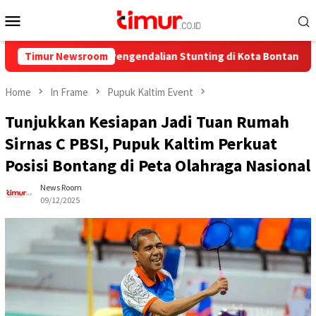
Skip
Mobile
to
Menu
content
 Juta untuk Pengendalian Stunting di Kota Bontang
Timur Newsroom
Catat
Home
In Frame
Pupuk Kaltim Event
Tunjukkan Kesiapan Jadi Tuan Rumah
Sirnas C PBSI, Pupuk Kaltim Perkuat
Posisi Bontang di Peta Olahraga Nasional
News Room
09/12/2025