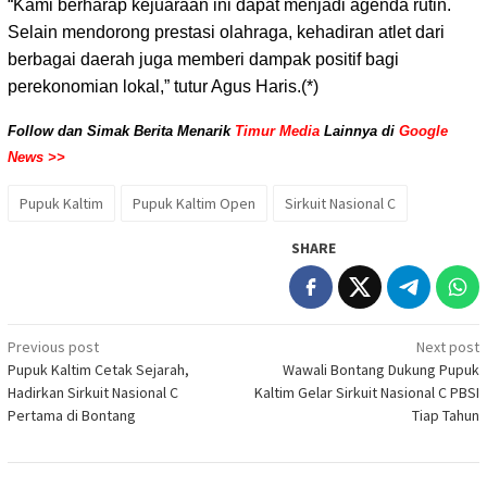
“Kami berharap kejuaraan ini dapat menjadi agenda rutin.
Selain mendorong prestasi olahraga, kehadiran atlet dari
berbagai daerah juga memberi dampak positif bagi
perekonomian lokal,” tutur Agus Haris.(*)
Follow dan Simak Berita Menarik
Timur Media
Lainnya di
Google
News >>
Pupuk Kaltim
Pupuk Kaltim Open
Sirkuit Nasional C
SHARE
Post
Previous post
Next post
Pupuk Kaltim Cetak Sejarah,
Wawali Bontang Dukung Pupuk
navigation
Hadirkan Sirkuit Nasional C
Kaltim Gelar Sirkuit Nasional C PBSI
Pertama di Bontang
Tiap Tahun