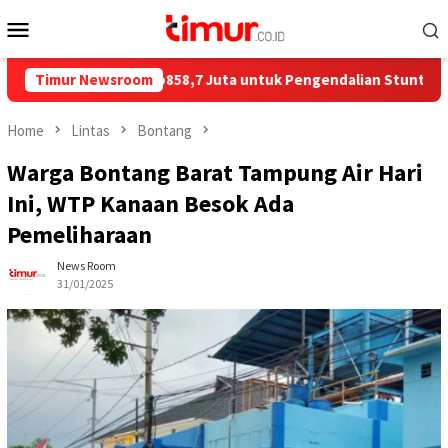
Skip
Mobile
to
Menu
content
 Salurkan Rp858,7 Juta untuk Pengendalian Stunting di Kota Bo
Timur Newsroom
Home
Lintas
Bontang
Warga Bontang Barat Tampung Air Hari
Ini, WTP Kanaan Besok Ada
Pemeliharaan
News Room
31/01/2025