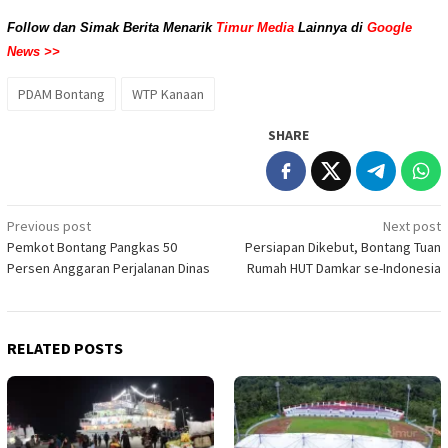
Follow dan Simak Berita Menarik
Timur Media
Lainnya di
Google
News >>
PDAM Bontang
WTP Kanaan
SHARE
Post
Previous post
Next post
Pemkot Bontang Pangkas 50
Persiapan Dikebut, Bontang Tuan
navigation
Persen Anggaran Perjalanan Dinas
Rumah HUT Damkar se-Indonesia
RELATED POSTS