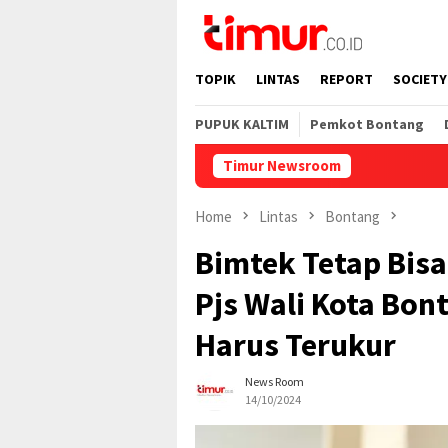
Skip
to
content
TOPIK
LINTAS
REPORT
SOCIETY
PUPUK KALTIM
Pemkot Bontang
Timur Newsroom
Home
Lintas
Bontang
Bimtek Tetap Bisa
Pjs Wali Kota Bon
Harus Terukur
News Room
14/10/2024