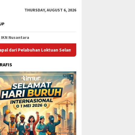
THURSDAY, AUGUST 6, 2026
UP
IKN Nusantara
abuhan Loktuan Selama Juli 2026
Pupuk Kaltim Raih Pengh
RAFIS