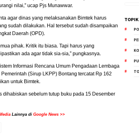
urangi nilai,” ucap Pjs Munawwar.
nta agar dinas yang melaksanakan Bimtek harus
TOPIK
yang sudah dilakukan. Hal tersebut sudah disampaikan
PO
ngkat Daerah (OPD).
PE
ua pihak. Kritik itu biasa. Tapi harus yang
KO
astikan ada agar tidak sia-sia,” pungkasnya.
PU
 Sistem Informasi Rencana Umum Pengadaan Lembaga
TO
Pemerintah (Sirup LKPP) Bontang tercatat Rp 162
ikan untuk Bimtek.
us dihabiskan sebelum tutup buku pada 15 Desember
Media
Lainnya di
Google News >>