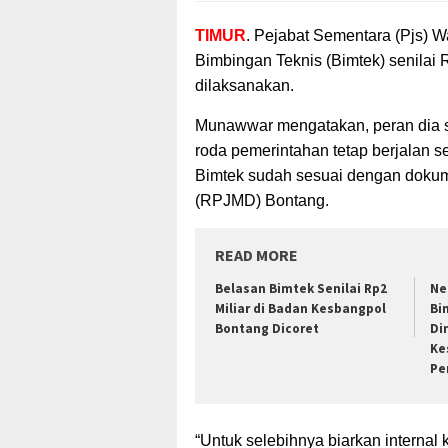
TIMUR
. Pejabat Sementara (Pjs) 
Bimbingan Teknis (Bimtek)
senilai 
dilaksanakan.
Munawwar mengatakan, peran dia s
roda pemerintahan tetap berjalan sel
Bimtek sudah sesuai dengan dok
(RPJMD) Bontang.
READ MORE
Belasan Bimtek Senilai Rp2
Ne
Miliar di Badan Kesbangpol
Bi
Bontang Dicoret
Di
Ke
Pe
“Untuk selebihnya biarkan internal