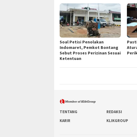
Soal Petisi Penolakan
Past
Indomaret, Pemkot Bontang
Atur
Sebut Proses Perizinan Sesuai
Peri
Ketentuan
TENTANG
REDAKSI
KARIR
KLIKGROUP