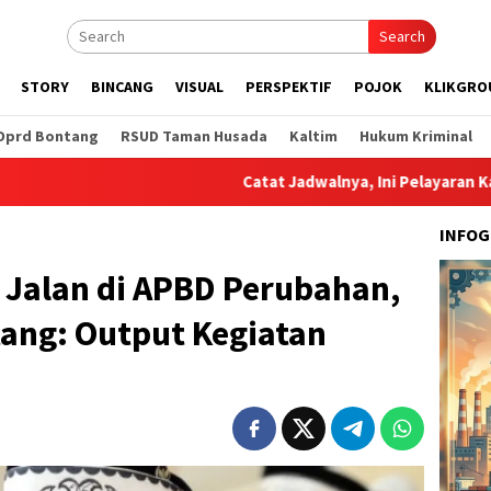
Search
STORY
BINCANG
VISUAL
PERSPEKTIF
POJOK
KLIKGRO
Dprd Bontang
RSUD Taman Husada
Kaltim
Hukum Kriminal
Catat Jadwalnya, Ini Pelayaran Kapal dari Pel
INFOG
 Jalan di APBD Perubahan,
tang: Output Kegiatan