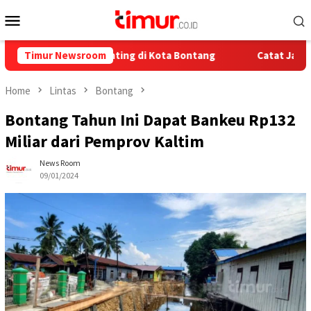
Skip
Mobile
to
Menu
content
ndalian Stunting di Kota Bontang
Timur Newsroom
Catat Jadwalnya, Ini P
Home
Lintas
Bontang
Bontang Tahun Ini Dapat Bankeu Rp132
Miliar dari Pemprov Kaltim
News Room
09/01/2024