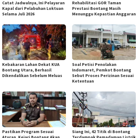
Catat Jadwalnya, Ini Pelayaran
Rehabilitasi GOR Taman
Kapal dari Pelabuhan Loktuan
Prestasi Bontang Masih
Selama Juli 2026
Menunggu Kepastian Anggaran
Kebakaran Lahan Dekat KUA
Soal Petisi Penolakan
Bontang Utara, Berhasil
Indomaret, Pemkot Bontang
Dikendalikan Sebelum Meluas
Sebut Proses Perizinan Sesuai
Ketentuan
Pastikan Program Sesuai
Siang Ini, 42 Titik di Bontang
Aturan, Kejari Bontang Akan
Terdampak Pemadaman Listrik