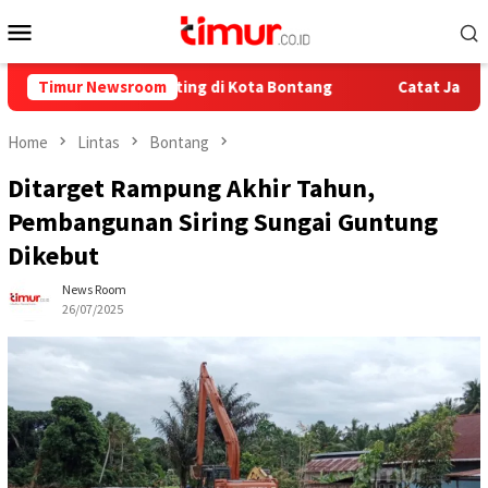
Skip
Mobile
to
Menu
content
dalian Stunting di Kota Bontang
Timur Newsroom
Catat Jadwalnya, Ini P
Home
Lintas
Bontang
Ditarget Rampung Akhir Tahun,
Pembangunan Siring Sungai Guntung
Dikebut
News Room
26/07/2025