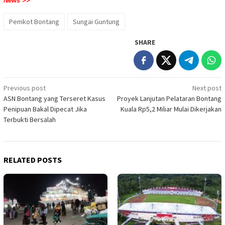
News >>
Pemkot Bontang
Sungai Guntung
SHARE
Post
Previous post
Next post
ASN Bontang yang Terseret Kasus
Proyek Lanjutan Pelataran Bontang
navigation
Penipuan Bakal Dipecat Jika
Kuala Rp5,2 Miliar Mulai Dikerjakan
Terbukti Bersalah
RELATED POSTS