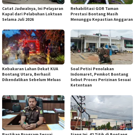
Catat Jadwalnya, Ini Pelayaran
Rehabilitasi GOR Taman
Kapal dari Pelabuhan Loktuan
Prestasi Bontang Masih
Selama Juli 2026
Menunggu Kepastian Anggaran
Kebakaran Lahan Dekat KUA
Soal Petisi Penolakan
Bontang Utara, Berhasil
Indomaret, Pemkot Bontang
Dikendalikan Sebelum Meluas
Sebut Proses Perizinan Sesuai
Ketentuan
Pastikan Program Sesuai
Siang Ini, 42 Titik di Bontang