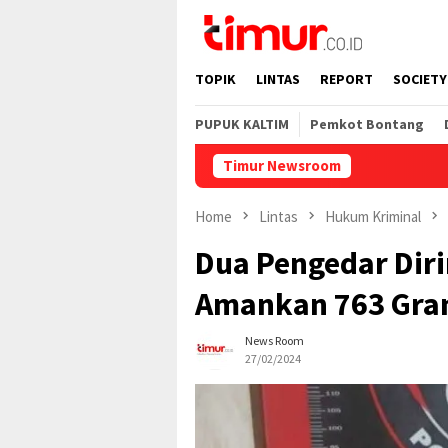
Skip
to
content
TOPIK
LINTAS
REPORT
SOCIETY
PUPUK KALTIM
Pemkot Bontang
Timur Newsroom
Home
Lintas
Hukum Kriminal
Dua Pengedar Diri
Amankan 763 Gra
News Room
27/02/2024