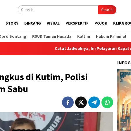
Search
STORY
BINCANG
VISUAL
PERSPEKTIF
POJOK
KLIKGRO
Dprd Bontang
RSUD Taman Husada
Kaltim
Hukum Kriminal
Catat Jadwalnya, Ini Pelayaran Kapal dari Pelabuhan
INFOG
ngkus di Kutim, Polisi
m Sabu