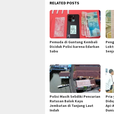
RELATED POSTS
Pemuda di Guntung Kembali
Peng
Diciduk Polisi karena Edarkan
Lokt
Sabu
Senj
Polisi Masih Selidiki Pencurian
Pria
Ratusan Balok Kayu
Didu
Jembatan di Tanjung Laut
Api-
Indah
Duni