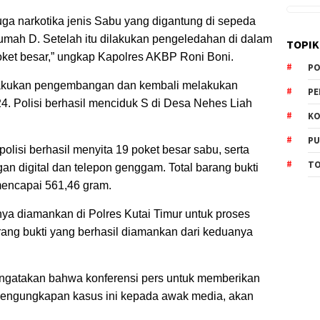
uga narkotika jenis Sabu yang digantung di sepeda
 rumah D. Setelah itu dilakukan pengeledahan di dalam
TOPIK
ket besar,” ungkap Kapolres AKBP Roni Boni.
PO
elakukan pengembangan dan kembali melakukan
PE
. Polisi berhasil menciduk S di Desa Nehes Liah
KO
PU
lisi berhasil menyita 19 poket besar sabu, serta
TO
gan digital dan telepon genggam. Total barang bukti
mencapai 561,46 gram.
nya diamankan di Polres Kutai Timur untuk proses
arang bukti yang berhasil diamankan dari keduanya
ngatakan bahwa konferensi pers untuk memberikan
 pengungkapan kasus ini kepada awak media, akan