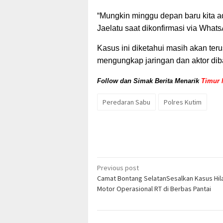
“Mungkin minggu depan baru kita a
Jaelatu saat dikonfirmasi via What
Kasus ini diketahui masih akan terus
mengungkap jaringan dan aktor dibal
Follow dan Simak Berita Menarik
Timur 
Peredaran Sabu
Polres Kutim
Post
Previous post
Camat Bontang SelatanSesalkan Kasus Hi
navigation
Motor Operasional RT di Berbas Pantai