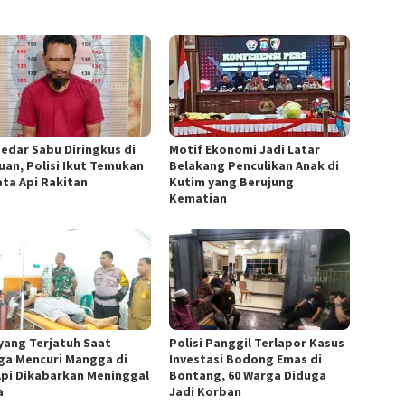
edar Sabu Diringkus di
Motif Ekonomi Jadi Latar
uan, Polisi Ikut Temukan
Belakang Penculikan Anak di
ata Api Rakitan
Kutim yang Berujung
Kematian
 yang Terjatuh Saat
Polisi Panggil Terlapor Kasus
ga Mencuri Mangga di
Investasi Bodong Emas di
Api Dikabarkan Meninggal
Bontang, 60 Warga Diduga
a
Jadi Korban