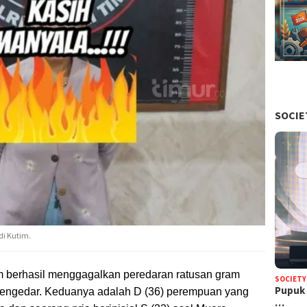
SOCIE
di Kutim.
im berhasil menggagalkan peredaran ratusan gram
SOCIETY
Pupuk 
 pengedar. Keduanya adalah D (36) perempuan yang
…