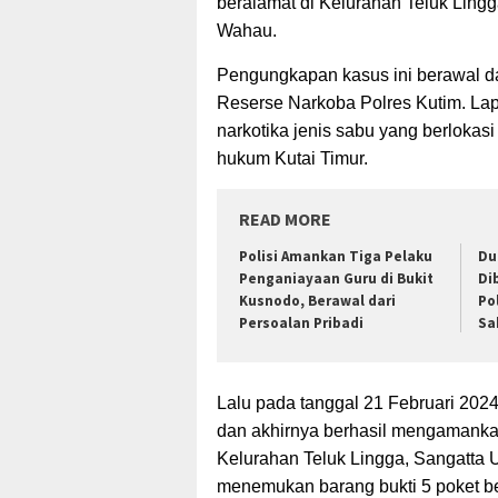
beralamat di Kelurahan Teluk Lingga
Wahau.
Pengungkapan kasus ini berawal da
Reserse Narkoba Polres Kutim. Lap
narkotika jenis sabu yang berloka
hukum Kutai Timur.
READ MORE
Polisi Amankan Tiga Pelaku
Du
Penganiayaan Guru di Bukit
Di
Kusnodo, Berawal dari
Po
Persoalan Pribadi
Sa
Lalu pada tanggal 21 Februari 202
dan akhirnya berhasil mengamankan 
Kelurahan Teluk Lingga, Sangatta U
menemukan barang bukti 5 poket bes