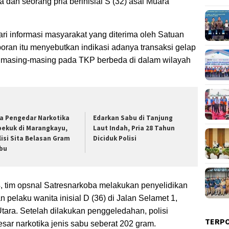
 dan seorang pria berinisial S (32) asal Muara
ri informasi masyarakat yang diterima oleh Satuan
oran itu menyebutkan indikasi adanya transaksi gelap
si masing-masing pada TKP berbeda di dalam wilayah
a Pengedar Narkotika
Edarkan Sabu di Tanjung
bekuk di Marangkayu,
Laut Indah, Pria 28 Tahun
lisi Sita Belasan Gram
Diciduk Polisi
bu
4, tim opsnal Satresnarkoba melakukan penyelidikan
pelaku wanita inisial D (36) di Jalan Selamet 1,
tara. Setelah dilakukan penggeledahan, polisi
TERP
ar narkotika jenis sabu seberat 202 gram.