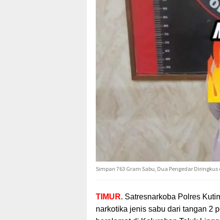
Simpan 763 Gram Sabu, Dua Pengedar Diringkus 
TIMUR
. Satresnarkoba Polres Kut
narkotika
jenis sabu dari tangan 2