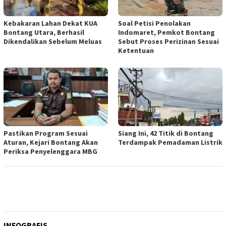
Kebakaran Lahan Dekat KUA
Soal Petisi Penolakan
Bontang Utara, Berhasil
Indomaret, Pemkot Bontang
Dikendalikan Sebelum Meluas
Sebut Proses Perizinan Sesuai
Ketentuan
Pastikan Program Sesuai
Siang Ini, 42 Titik di Bontang
Aturan, Kejari Bontang Akan
Terdampak Pemadaman Listrik
Periksa Penyelenggara MBG
INFOGRAFIS