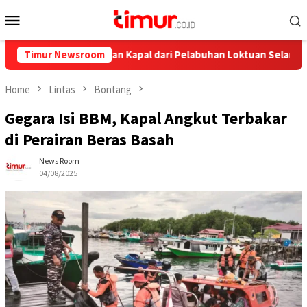
Skip
Mobile
to
Menu
content
, Ini Pelayaran Kapal dari Pelabuhan Loktuan Selama Juli 2026
Timur Newsroom
Home
Lintas
Bontang
Gegara Isi BBM, Kapal Angkut Terbakar
di Perairan Beras Basah
News Room
04/08/2025