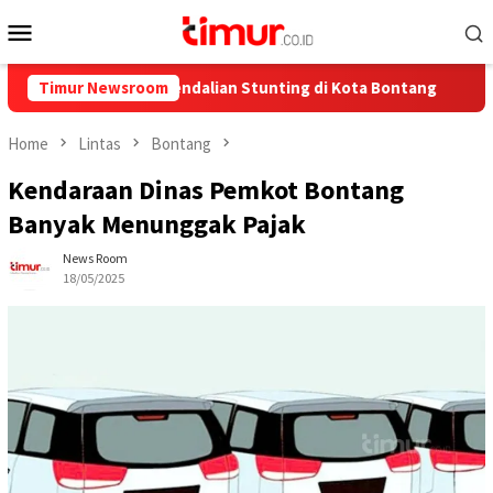
Skip
Mobile
to
Menu
content
untuk Pengendalian Stunting di Kota Bontang
Timur Newsroom
Catat Jadw
Home
Lintas
Bontang
Kendaraan Dinas Pemkot Bontang
Banyak Menunggak Pajak
News Room
18/05/2025