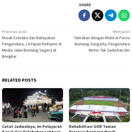
SHARE
Post
Previous post
Next post
Rusak Estetika dan Bahayakan
Tabrakan dengan Mobil di Poros
navigation
Pengendara, 14 Papan Reklame di
Bontang-Sangatta, Pengendara
Media Jalan Bontang Segera di
Motor Tak Sadarkan Diri
Bongkar
RELATED POSTS
Catat Jadwalnya, Ini Pelayaran
Rehabilitasi GOR Taman
Kapal dari Pelabuhan Loktuan
Prestasi Bontang Masih