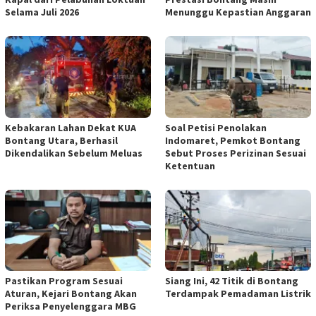
Selama Juli 2026
Menunggu Kepastian Anggaran
Kebakaran Lahan Dekat KUA
Soal Petisi Penolakan
Bontang Utara, Berhasil
Indomaret, Pemkot Bontang
Dikendalikan Sebelum Meluas
Sebut Proses Perizinan Sesuai
Ketentuan
Pastikan Program Sesuai
Siang Ini, 42 Titik di Bontang
Aturan, Kejari Bontang Akan
Terdampak Pemadaman Listrik
Periksa Penyelenggara MBG