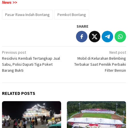
News >>
Pasar Rawa Indah Bontang
Pemkot Bontang
SHARE
Post
Previous post
Next post
Residivis Kembali Tertangkap Jual
Mobil di Kelurahan Belimbing
navigation
Sabu, Polisi Dapati Tiga Poket
Terbakar Saat Pemilik Perbaiki
Barang Bukti
Filter Bensin
RELATED POSTS