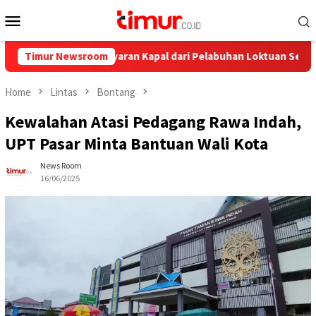
Skip
Mobile
to
Menu
content
lnya, Ini Pelayaran Kapal dari Pelabuhan Loktuan Selama Juli 202
Timur Newsroom
Home
Lintas
Bontang
Kewalahan Atasi Pedagang Rawa Indah,
UPT Pasar Minta Bantuan Wali Kota
News Room
16/06/2025