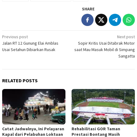
SHARE
Post
Previous post
Next post
Jalan RT 12 Gunung Elai Amblas
Sopir Kritis Usai Ditabrak Motor
navigation
Usai Setahun Dibiarkan Rusak
saat Mau Masuk Mobil di Simpang
Sangatta
RELATED POSTS
Catat Jadwalnya, Ini Pelayaran
Rehabilitasi GOR Taman
Kapal dari Pelabuhan Loktuan
Prestasi Bontang Masih