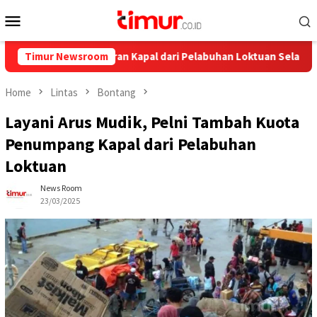
Skip
Mobile
to
Menu
content
a, Ini Pelayaran Kapal dari Pelabuhan Loktuan Selama Juli 2026
Timur Newsroom
Home
Lintas
Bontang
Layani Arus Mudik, Pelni Tambah Kuota
Penumpang Kapal dari Pelabuhan
Loktuan
News Room
23/03/2025