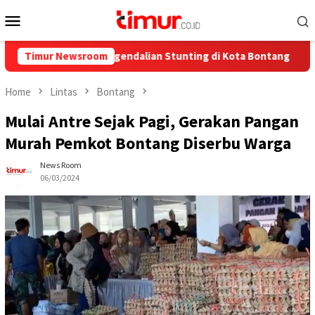
Skip
Mobile
to
Menu
content
a untuk Pengendalian Stunting di Kota Bontang
Timur Newsroom
Catat Ja
Home
Lintas
Bontang
Mulai Antre Sejak Pagi, Gerakan Pangan
Murah Pemkot Bontang Diserbu Warga
News Room
06/03/2024