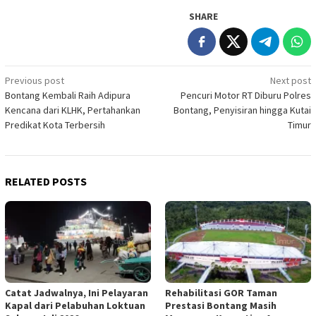
SHARE
Post
Previous post
Next post
Bontang Kembali Raih Adipura
Pencuri Motor RT Diburu Polres
navigation
Kencana dari KLHK, Pertahankan
Bontang, Penyisiran hingga Kutai
Predikat Kota Terbersih
Timur
RELATED POSTS
Catat Jadwalnya, Ini Pelayaran
Rehabilitasi GOR Taman
Kapal dari Pelabuhan Loktuan
Prestasi Bontang Masih