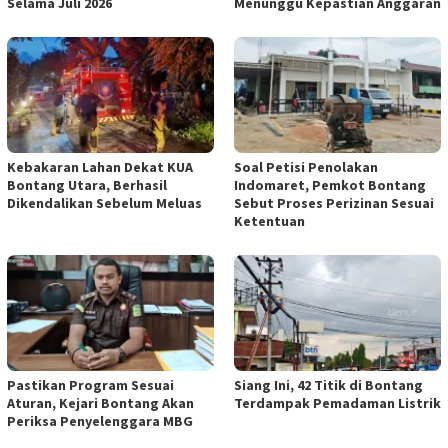
Selama Juli 2026
Menunggu Kepastian Anggaran
Kebakaran Lahan Dekat KUA
Soal Petisi Penolakan
Bontang Utara, Berhasil
Indomaret, Pemkot Bontang
Dikendalikan Sebelum Meluas
Sebut Proses Perizinan Sesuai
Ketentuan
Pastikan Program Sesuai
Siang Ini, 42 Titik di Bontang
Aturan, Kejari Bontang Akan
Terdampak Pemadaman Listrik
Periksa Penyelenggara MBG