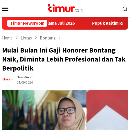
Skip
Mobile
to
Menu
content
n Loktuan Selama Juli 2026
Timur Newsroom
Pupuk Kaltim Raih Penghargaa
Home
Lintas
Bontang
Mulai Bulan Ini Gaji Honorer Bontang
Naik, Diminta Lebih Profesional dan Tak
Berpolitik
News Room
04/09/2024