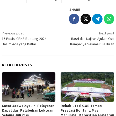
SHARE
Post
Previous post
Next post
15 Posisi CPNS Bontang 2024
Basri dan Najirah Ajukan Cuti
navigation
Belum Ada yang Daftar
Kampanye Selama Dua Bulan
RELATED POSTS
Catat Jadwalnya, Ini Pelayaran
Rehabilitasi GOR Taman
Kapal dari Pelabuhan Loktuan
Prestasi Bontang Masih
Selama Juli 2026
Menunggu Kepastian Anggaran