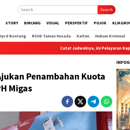
Search
STORY
BINCANG
VISUAL
PERSPEKTIF
POJOK
KLIKGRO
Dprd Bontang
RSUD Taman Husada
Kaltim
Hukum Kriminal
Catat Jadwalnya, Ini Pelayaran Kapal dari Pelab
INFOG
Ajukan Penambahan Kuota
PH Migas