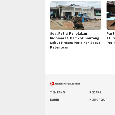
Soal Petisi Penolakan
Past
Indomaret, Pemkot Bontang
Atur
Sebut Proses Perizinan Sesuai
Peri
Ketentuan
TENTANG
REDAKSI
KARIR
KLIKGROUP