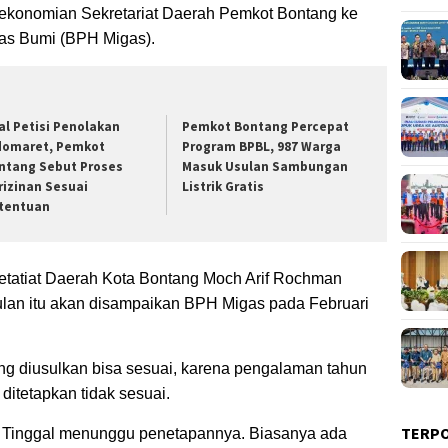
rekonomian Sekretariat Daerah Pemkot Bontang ke
Gas Bumi (BPH Migas).
al Petisi Penolakan
Pemkot Bontang Percepat
domaret, Pemkot
Program BPBL, 987 Warga
ntang Sebut Proses
Masuk Usulan Sambungan
rizinan Sesuai
Listrik Gratis
tentuan
tatiat Daerah Kota Bontang Moch Arif Rochman
lan itu akan disampaikan BPH Migas pada Februari
g diusulkan bisa sesuai, karena pengalaman tahun
itetapkan tidak sesuai.
TERP
. Tinggal menunggu penetapannya. Biasanya ada