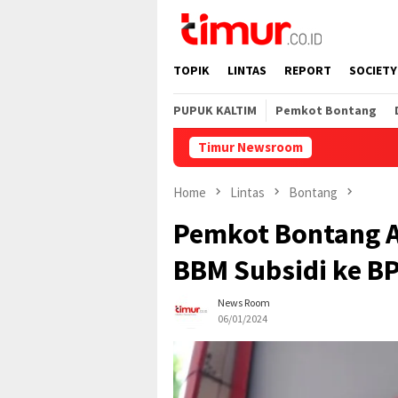
Skip
to
content
TOPIK
LINTAS
REPORT
SOCIETY
PUPUK KALTIM
Pemkot Bontang
Timur Newsroom
Home
Lintas
Bontang
Pemkot Bontang 
BBM Subsidi ke B
News Room
06/01/2024