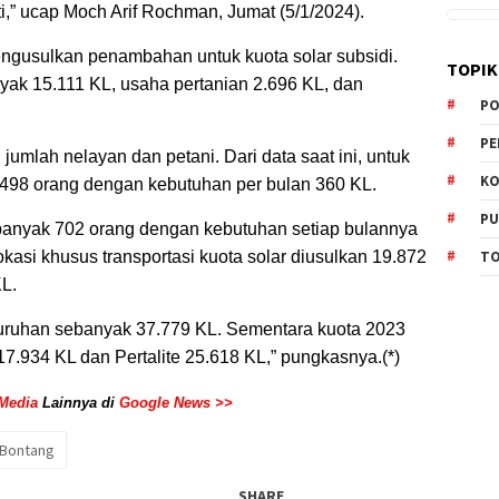
,” ucap Moch Arif Rochman, Jumat (5/1/2024).
engusulkan penambahan untuk kuota solar subsidi.
TOPIK
yak 15.111 KL, usaha pertanian 2.696 KL, dan
PO
PE
jumlah nelayan dan petani. Dari data saat ini, untuk
KO
.498 orang dengan kebutuhan per bulan 360 KL.
PU
banyak 702 orang dengan kebutuhan setiap bulannya
TO
alokasi khusus transportasi kuota solar diusulkan 19.872
L.
eluruhan sebanyak 37.779 KL. Sementara kuota 2023
7.934 KL dan Pertalite 25.618 KL,” pungkasnya.(*)
Media
Lainnya di
Google News >>
Bontang
SHARE