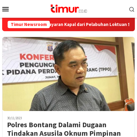
Skip
Mobile
to
Menu
content
walnya, Ini Pelayaran Kapal dari Pelabuhan Loktuan Selama Juli 2
Timur Newsroom
30/11/2023
Polres Bontang Dalami Dugaan
Tindakan Asusila Oknum Pimpinan