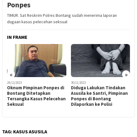
Ponpes
TIMUR. Sat Reskrim Polres Bontang sudah menerima laporan
dugaan kasus pelecehan seksual
IN FRAME
«
»
30/11/2023
03/01/2024
0
i
Diduga Lakukan Tindakan
Oknum Pimpinan Ponpes
B
Asusila ke Santri, Pimpinan
Tersangka Dugaan
A
n
Ponpes di Bontang
Pelecehan Santri Akhirnya
P
Dilaporkan ke Polisi
Ditahan Polres Bontang
B
TAG:
KASUS ASUSILA