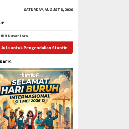
SATURDAY, AUGUST 8, 2026
UP
IKN Nusantara
Pengendalian Stunting di Kota Bontang
Catat Jadwalnya, 
RAFIS