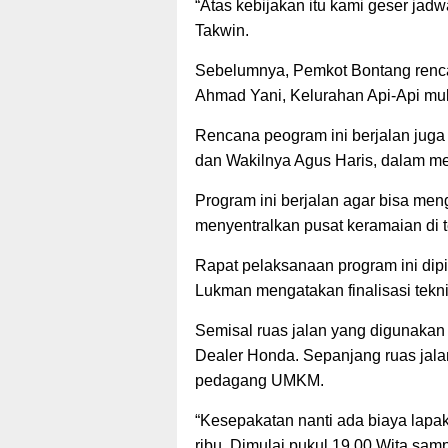
“Atas kebijakan itu kami geser jadw
Takwin.
Sebelumnya, Pemkot Bontang renca
Ahmad Yani, Kelurahan Api-Api mula
Rencana peogram ini berjalan juga
dan Wakilnya Agus Haris, dalam me
Program ini berjalan agar bisa me
menyentralkan pusat keramaian di 
Rapat pelaksanaan program ini dip
Lukman mengatakan finalisasi tekni
Semisal ruas jalan yang digunaka
Dealer Honda. Sepanjang ruas jala
pedagang UMKM.
“Kesepakatan nanti ada biaya lapak
ribu. Dimulai pukul 19.00 Wita sam