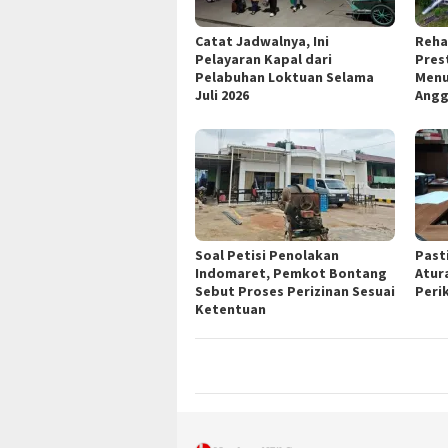
Catat Jadwalnya, Ini
Reha
Pelayaran Kapal dari
Pres
Pelabuhan Loktuan Selama
Menu
Juli 2026
Angg
Soal Petisi Penolakan
Past
Indomaret, Pemkot Bontang
Atur
Sebut Proses Perizinan Sesuai
Peri
Ketentuan