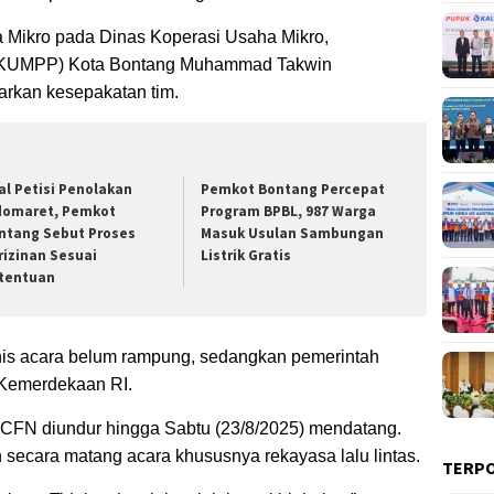
 Mikro pada Dinas Koperasi Usaha Mikro,
(DKUMPP) Kota Bontang Muhammad Takwin
arkan kesepakatan tim.
al Petisi Penolakan
Pemkot Bontang Percepat
domaret, Pemkot
Program BPBL, 987 Warga
ntang Sebut Proses
Masuk Usulan Sambungan
rizinan Sesuai
Listrik Gratis
tentuan
is acara belum rampung, sedangkan pemerintah
 Kemerdekaan RI.
 CFN diundur hingga Sabtu (23/8/2025) mendatang.
 secara matang acara khususnya rekayasa lalu lintas.
TERP