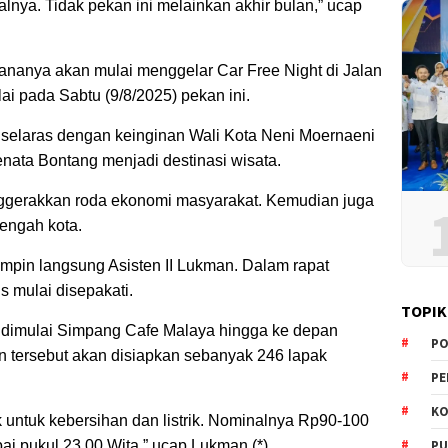
alnya. Tidak pekan ini melainkan akhir bulan,” ucap
nanya akan mulai menggelar Car Free Night di Jalan
i pada Sabtu (9/8/2025) pekan ini.
 selaras dengan keinginan Wali Kota Neni Moernaeni
nata Bontang menjadi destinasi wisata.
nggerakkan roda ekonomi masyarakat. Kemudian juga
tengah kota.
impin langsung Asisten II Lukman. Dalam rapat
s mulai disepakati.
TOPIK
n dimulai Simpang Cafe Malaya hingga ke depan
PO
n tersebut akan disiapkan sebanyak 246 lapak
PE
KO
 untuk kebersihan dan listrik. Nominalnya Rp90-100
PU
pai pukul 23.00 Wita,” ucap Lukman.(*)