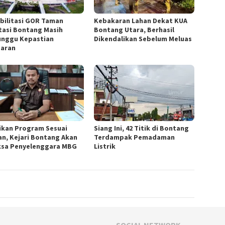
bilitasi GOR Taman
Kebakaran Lahan Dekat KUA
tasi Bontang Masih
Bontang Utara, Berhasil
nggu Kepastian
Dikendalikan Sebelum Meluas
aran
ikan Program Sesuai
Siang Ini, 42 Titik di Bontang
an, Kejari Bontang Akan
Terdampak Pemadaman
ksa Penyelenggara MBG
Listrik
SOCIAL NETWORK