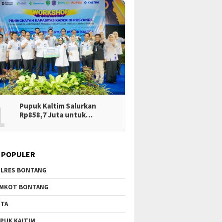
1
Pupuk Kaltim Salurkan
Rp858,7 Juta untuk…
 POPULER
LRES BONTANG
MKOT BONTANG
TA
PUK KALTIM