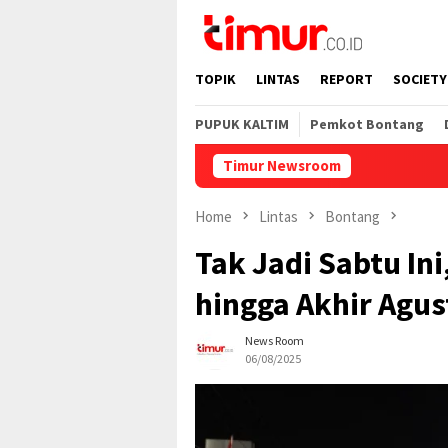
Skip
to
content
TOPIK
LINTAS
REPORT
SOCIETY
PUPUK KALTIM
Pemkot Bontang
Timur Newsroom
Home
Lintas
Bontang
Tak Jadi Sabtu Ini
hingga Akhir Agus
News Room
06/08/2025