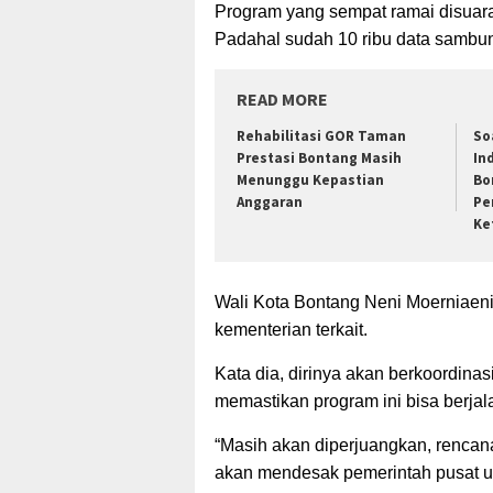
Program yang sempat ramai disuarak
Padahal sudah 10 ribu data sambun
READ MORE
Rehabilitasi GOR Taman
So
Prestasi Bontang Masih
In
Menunggu Kepastian
Bo
Anggaran
Pe
Ke
Wali Kota Bontang Neni Moerniaeni
kementerian terkait.
Kata dia, dirinya akan berkoordin
memastikan program ini bisa berjal
“Masih akan diperjuangkan, renca
akan mendesak pemerintah pusat un