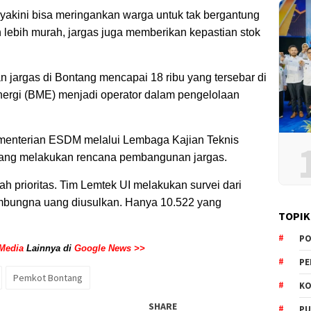
iyakini bisa meringankan warga untuk tak bergantung
n lebih murah, jargas juga memberikan kepastian stok
n jargas di Bontang mencapai 18 ribu yang tersebar di
ergi (BME) menjadi operator dalam pengelolaan
Kementerian ESDM melalui Lembaga Kajian Teknis
edang melakukan rencana pembangunan jargas.
 prioritas. Tim Lemtek UI melakukan survei dari
sambungna uang diusulkan. Hanya 10.522 yang
TOPIK
PO
Media
Lainnya di
Google News >>
PE
Pemkot Bontang
KO
SHARE
PU