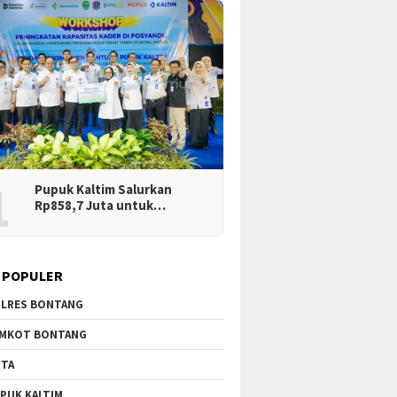
1
Pupuk Kaltim Salurkan
Rp858,7 Juta untuk…
 POPULER
LRES BONTANG
MKOT BONTANG
TA
PUK KALTIM