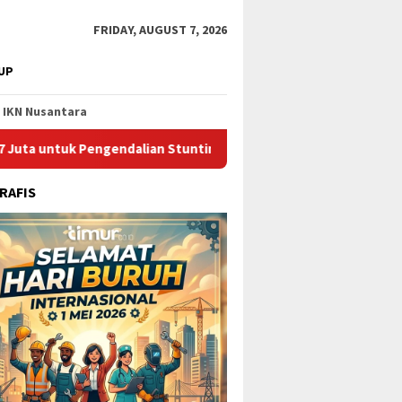
FRIDAY, AUGUST 7, 2026
UP
IKN Nusantara
 Pengendalian Stunting di Kota Bontang
Catat Jadwalnya,
RAFIS