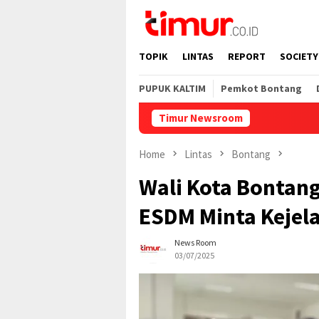
Skip
to
content
TOPIK
LINTAS
REPORT
SOCIETY
PUPUK KALTIM
Pemkot Bontang
Timur Newsroom
Home
Lintas
Bontang
Wali Kota Bontan
ESDM Minta Kejel
News Room
03/07/2025