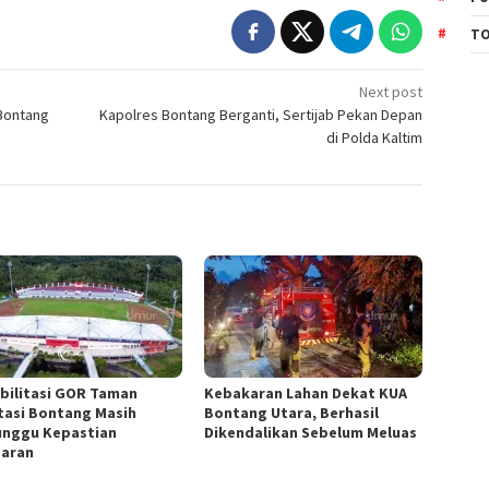
TO
Next post
Bontang
Kapolres Bontang Berganti, Sertijab Pekan Depan
di Polda Kaltim
bilitasi GOR Taman
Kebakaran Lahan Dekat KUA
tasi Bontang Masih
Bontang Utara, Berhasil
nggu Kepastian
Dikendalikan Sebelum Meluas
aran