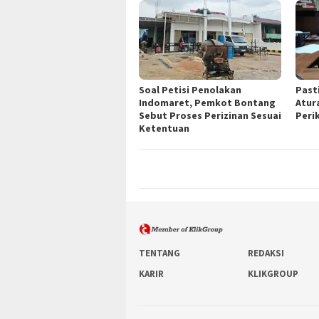
Soal Petisi Penolakan
Past
Indomaret, Pemkot Bontang
Atur
Sebut Proses Perizinan Sesuai
Peri
Ketentuan
TENTANG
REDAKSI
KARIR
KLIKGROUP