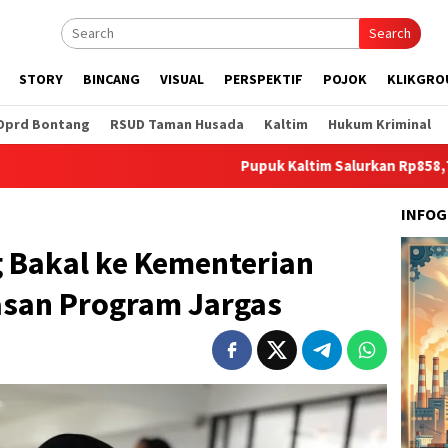
Search
STORY
BINCANG
VISUAL
PERSPEKTIF
POJOK
KLIKGRO
Dprd Bontang
RSUD Taman Husada
Kaltim
Hukum Kriminal
Pupuk Kaltim Salurkan Rp858,7 Juta untuk
INFOG
g Bakal ke Kementerian
asan Program Jargas