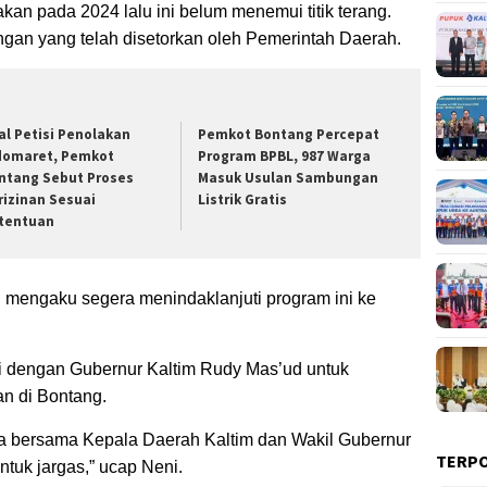
an pada 2024 lalu ini belum menemui titik terang.
gan yang telah disetorkan oleh Pemerintah Daerah.
al Petisi Penolakan
Pemkot Bontang Percepat
domaret, Pemkot
Program BPBL, 987 Warga
ntang Sebut Proses
Masuk Usulan Sambungan
rizinan Sesuai
Listrik Gratis
tentuan
 mengaku segera menindaklanjuti program ini ke
asi dengan Gubernur Kaltim Rudy Mas’ud untuk
an di Bontang.
na bersama Kepala Daerah Kaltim dan Wakil Gubernur
TERP
tuk jargas,” ucap Neni.