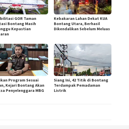
bilitasi GOR Taman
Kebakaran Lahan Dekat KUA
tasi Bontang Masih
Bontang Utara, Berhasil
nggu Kepastian
Dikendalikan Sebelum Meluas
aran
ikan Program Sesuai
Siang Ini, 42 Titik di Bontang
an, Kejari Bontang Akan
Terdampak Pemadaman
ksa Penyelenggara MBG
Listrik