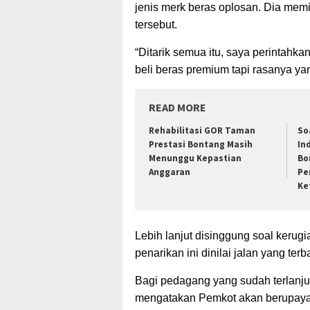
jenis
merk beras oplosan. Dia memin
tersebut.
“Ditarik semua itu, saya perintahk
beli beras premium tapi rasanya yan
READ MORE
Rehabilitasi GOR Taman
So
Prestasi Bontang Masih
In
Menunggu Kepastian
Bo
Anggaran
Pe
Ke
Lebih lanjut disinggung soal keru
penarikan ini dinilai jalan yang ter
Bagi pedagang yang sudah terlanjur
mengatakan Pemkot akan berupaya