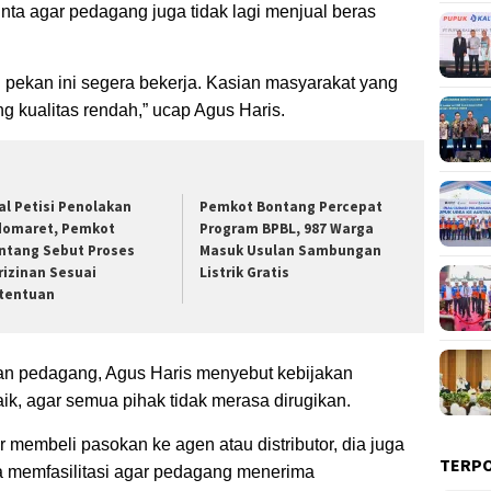
ta agar pedagang juga tidak lagi menjual beras
an pekan ini segera bekerja. Kasian masyarakat yang
g kualitas rendah,” ucap Agus Haris.
al Petisi Penolakan
Pemkot Bontang Percepat
domaret, Pemkot
Program BPBL, 987 Warga
ntang Sebut Proses
Masuk Usulan Sambungan
rizinan Sesuai
Listrik Gratis
tentuan
gian pedagang, Agus Haris menyebut kebijakan
baik, agar semua pihak tidak merasa dirugikan.
 membeli pasokan ke agen atau distributor, dia juga
TERP
 memfasilitasi agar pedagang menerima