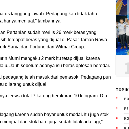
a harus tanggung jawab. Pedagang kan tidak tahu
a hanya menjual,” tambahnya.
an Pertanian sudah merilis 26 merk beras yang
masih terdapat beras yang dijual di Pasar Taman Rawa
erk Sania dan Fortune dari Wilmar Group.
in Murni mengaku 2 merk itu tetap dijual karena
lalu. Jauh sebelum adanya isu beras oplosan beredar.
dal pedagang telah masuk dari pemasok. Pedagang pun
 dilarang untuk dijual.
TOPIK
ya tersisa total 7 karung berukuran 10 kilogram. Dia
PO
PE
dagang karena sudah bayar untuk modal. Itu juga stok
KO
i menjual dan stok baru juga sudah tidak ada lagi,”
PU