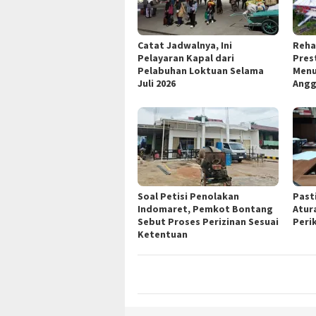
Catat Jadwalnya, Ini
Reha
Pelayaran Kapal dari
Pres
Pelabuhan Loktuan Selama
Menu
Juli 2026
Angg
Soal Petisi Penolakan
Past
Indomaret, Pemkot Bontang
Atur
Sebut Proses Perizinan Sesuai
Peri
Ketentuan