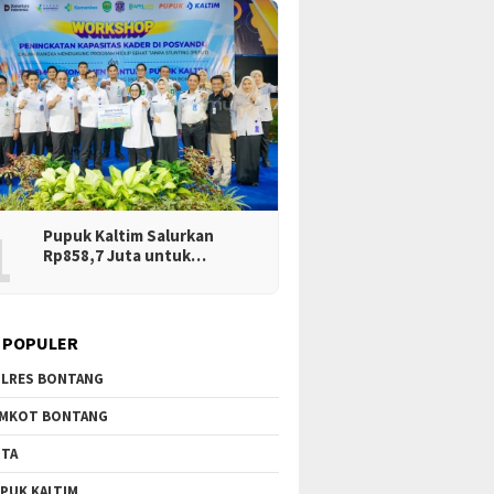
1
Pupuk Kaltim Salurkan
Rp858,7 Juta untuk…
 POPULER
LRES BONTANG
MKOT BONTANG
TA
PUK KALTIM