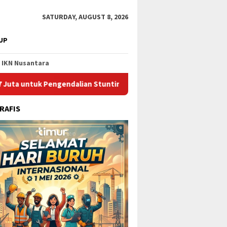
SATURDAY, AUGUST 8, 2026
UP
IKN Nusantara
Pengendalian Stunting di Kota Bontang
Catat Jadwalnya, 
RAFIS