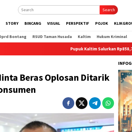
Search
STORY
BINCANG
VISUAL
PERSPEKTIF
POJOK
KLIKGRO
Dprd Bontang
RSUD Taman Husada
Kaltim
Hukum Kriminal
Pupuk Kaltim Salurkan Rp858,7 Juta untuk 
INFOG
nta Beras Oplosan Ditarik
Konsumen