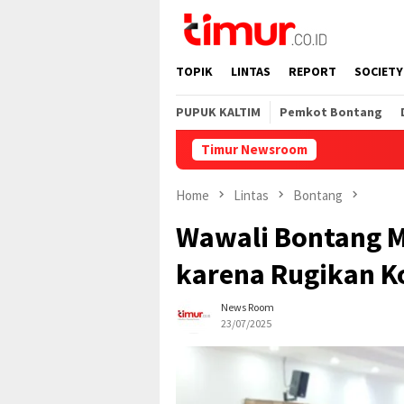
Skip
to
content
TOPIK
LINTAS
REPORT
SOCIETY
PUPUK KALTIM
Pemkot Bontang
Timur Newsroom
Home
Lintas
Bontang
Wawali Bontang Mi
karena Rugikan 
News Room
23/07/2025