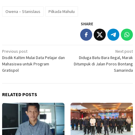
Owena – Stanislaus
Pilkada Mahulu
SHARE
Post
Previous post
Next post
Disdik Kaltim Mulai Data Pelajar dan
Diduga Batu Bara Ilegal, Marak
navigation
Mahasiswa untuk Program
Ditumpuk di Jalan Poros Bontang
Gratispol
Samarinda
RELATED POSTS