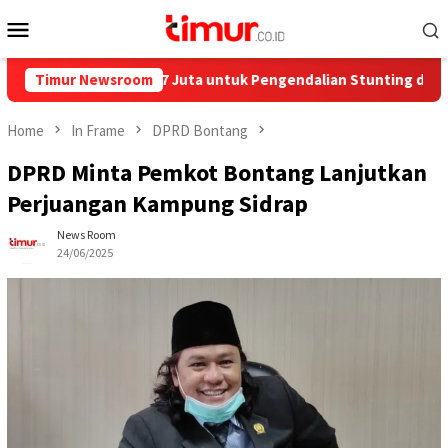
Skip
Mobile
to
Menu
content
urkan Rp858,7 Juta untuk Pengendalian Stunting di Kota Bontan
Timur Newsroom
Home
In Frame
DPRD Bontang
DPRD Minta Pemkot Bontang Lanjutkan
Perjuangan Kampung Sidrap
News Room
24/06/2025