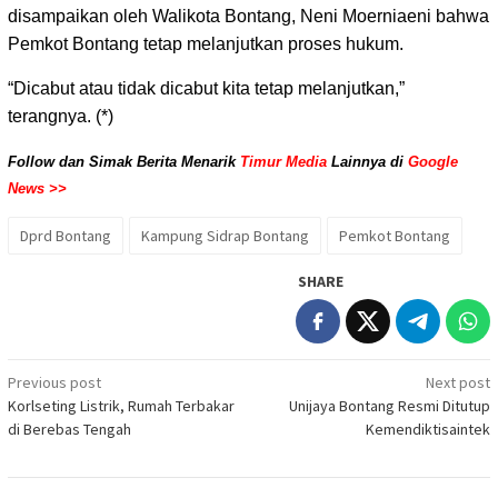
disampaikan oleh Walikota Bontang, Neni Moerniaeni bahwa
Pemkot Bontang tetap melanjutkan proses hukum.
“Dicabut atau tidak dicabut kita tetap melanjutkan,”
terangnya. (*)
Follow dan Simak Berita Menarik
Timur Media
Lainnya di
Google
News >>
Dprd Bontang
Kampung Sidrap Bontang
Pemkot Bontang
SHARE
Post
Previous post
Next post
Korlseting Listrik, Rumah Terbakar
Unijaya Bontang Resmi Ditutup
navigation
di Berebas Tengah
Kemendiktisaintek