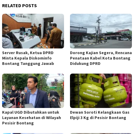
RELATED POSTS
Server Rusak, Ketua DPRD
Dorong Kajian Segera, Rencana
Minta Kepala Diskominfo
Penataan Kabel Kota Bontang
Bontang Tanggung Jawab
Didukung DPRD
Kapal UGD Dibutuhkan untuk
Dewan Soroti Kelangkaan Gas
Layanan Kesehatan di Wilayah
Elpiji 3 Kg di Pesisir Bontang
Pesisir Bontang