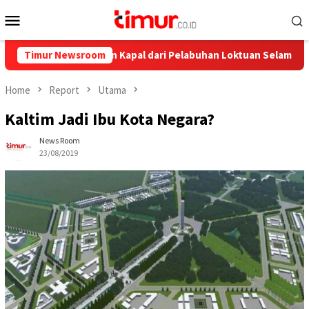
Skip
Mobile
to
Menu
content
Ini Pelayaran Kapal dari Pelabuhan Loktuan Selama Juli 2026
Timur Newsroom
Home
Report
Utama
Kaltim Jadi Ibu Kota Negara?
News Room
23/08/2019