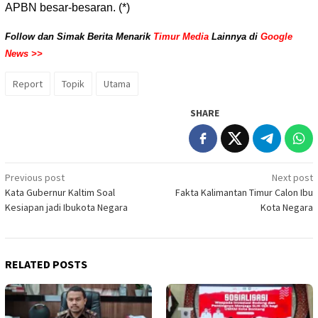
APBN besar-besaran. (*)
Follow dan Simak Berita Menarik
Timur Media
Lainnya di
Google
News >>
Report
Topik
Utama
SHARE
Post
Previous post
Next post
Kata Gubernur Kaltim Soal
Fakta Kalimantan Timur Calon Ibu
navigation
Kesiapan jadi Ibukota Negara
Kota Negara
RELATED POSTS