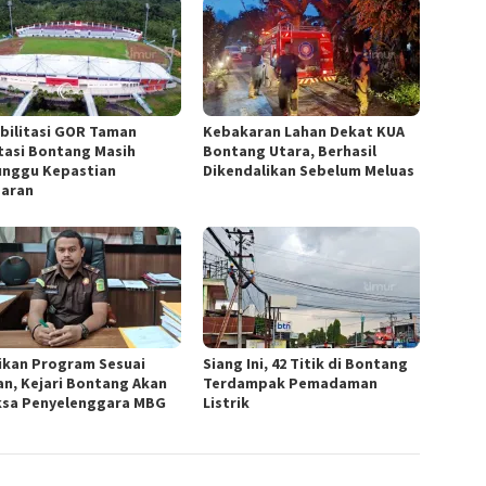
bilitasi GOR Taman
Kebakaran Lahan Dekat KUA
tasi Bontang Masih
Bontang Utara, Berhasil
nggu Kepastian
Dikendalikan Sebelum Meluas
aran
ikan Program Sesuai
Siang Ini, 42 Titik di Bontang
an, Kejari Bontang Akan
Terdampak Pemadaman
ksa Penyelenggara MBG
Listrik