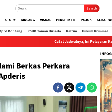
Search
STORY
BINCANG
VISUAL
PERSPEKTIF
POJOK
KLIKGRO
Dprd Bontang
RSUD Taman Husada
Kaltim
Hukum Kriminal
Catat Jadwalnya, Ini Pelayaran Kapal dari Pela
INFOG
lami Berkas Perkara
Apderis