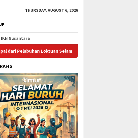
THURSDAY, AUGUST 6, 2026
UP
IKN Nusantara
buhan Loktuan Selama Juli 2026
Pupuk Kaltim Raih Pengha
RAFIS