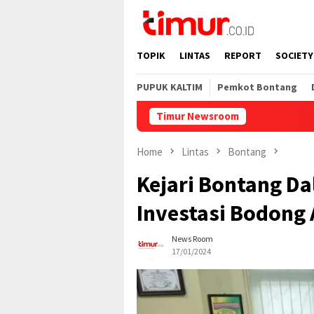
Skip
to
content
TOPIK
LINTAS
REPORT
SOCIETY
PUPUK KALTIM
Pemkot Bontang
Timur Newsroom
Home
Lintas
Bontang
Kejari Bontang Da
Investasi Bodong 
News Room
17/01/2024