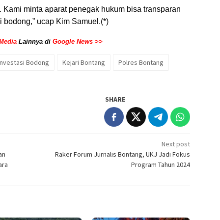
i. Kami minta aparat penegak hukum bisa transparan
i bodong,” ucap Kim Samuel.(*)
Media
Lainnya di
Google News >>
Investasi Bodong
Kejari Bontang
Polres Bontang
SHARE
Next post
an
Raker Forum Jurnalis Bontang, UKJ Jadi Fokus
ara
Program Tahun 2024