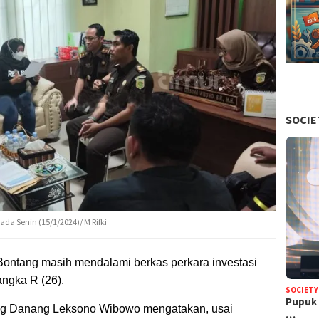
SOCIE
da Senin (15/1/2024)/ M Rifki
 Bontang masih mendalami berkas perkara investasi
angka R (26).
SOCIETY
Pupuk 
ang Danang Leksono Wibowo mengatakan, usai
…