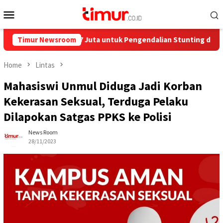
Skip
Mobile
to
Menu
content
kan Rp858,7 Juta untuk Pengendalian Stunting di Kota Bontang
Timur Newsroom
Home
Lintas
Mahasiswi Unmul Diduga Jadi Korban
Kekerasan Seksual, Terduga Pelaku
Dilapokan Satgas PPKS ke Polisi
News Room
28/11/2023