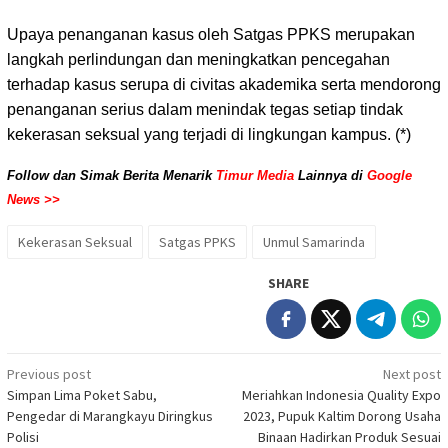
Upaya penanganan kasus oleh Satgas PPKS merupakan
langkah perlindungan dan meningkatkan pencegahan
terhadap kasus serupa di civitas akademika serta mendorong
penanganan serius dalam menindak tegas setiap tindak
kekerasan seksual yang terjadi di lingkungan kampus. (*)
Follow dan Simak Berita Menarik
Timur Media
Lainnya di
Google
News >>
Kekerasan Seksual
Satgas PPKS
Unmul Samarinda
SHARE
Post
Previous post
Next post
Simpan Lima Poket Sabu,
Meriahkan Indonesia Quality Expo
navigation
Pengedar di Marangkayu Diringkus
2023, Pupuk Kaltim Dorong Usaha
Polisi
Binaan Hadirkan Produk Sesuai