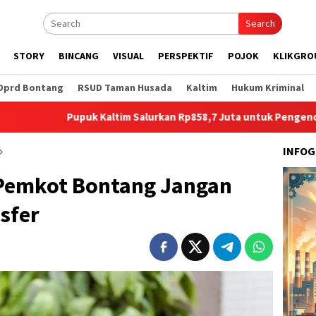
Search
STORY
BINCANG
VISUAL
PERSPEKTIF
POJOK
KLIKGRO
Dprd Bontang
RSUD Taman Husada
Kaltim
Hukum Kriminal
Pupuk Kaltim Salurkan Rp858,7 Juta untuk Pengendalian Stuntin
INFOG
 Pemkot Bontang Jangan
sfer