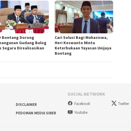
 Bontang Dorong
Cari Solusi Bagi Mahasiswa,
angunan Gudang Bulog
Heri Keswanto Minta
s Segara Direalisasikan
Keterbukaan Yayasan Unijaya
Bontang
SOCIAL NETWORK
Facebook
Twitter
DISCLAIMER
Youtube
PEDOMAN MEDIA SIBER