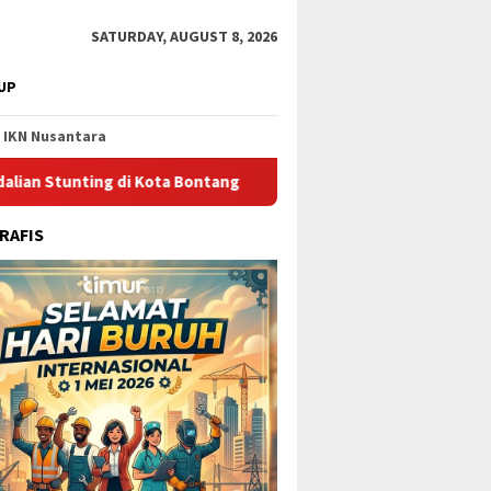
SATURDAY, AUGUST 8, 2026
UP
IKN Nusantara
g di Kota Bontang
Catat Jadwalnya, Ini Pelayaran Kapal d
RAFIS