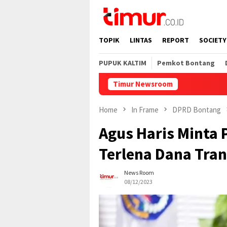
Skip
to
content
TOPIK
LINTAS
REPORT
SOCIETY
PUPUK KALTIM
Pemkot Bontang
Timur Newsroom
Home
In Frame
DPRD Bontang
Agus Haris Minta
Terlena Dana Tran
News Room
08/12/2023