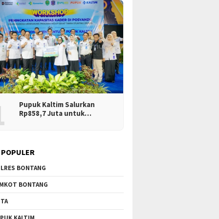
1
Pupuk Kaltim Salurkan
Rp858,7 Juta untuk…
 POPULER
LRES BONTANG
MKOT BONTANG
TA
PUK KALTIM