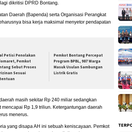
-lagi dikritisi DPRD Bontang.
tan Daerah (Bapenda) serta Organisasi Perangkat
seharusnya bisa kerja maksimal menyetor pendapatan
al Petisi Penolakan
Pemkot Bontang Percepat
domaret, Pemkot
Program BPBL, 987 Warga
ntang Sebut Proses
Masuk Usulan Sambungan
rizinan Sesuai
Listrik Gratis
tentuan
aerah masih sekitar Rp 240 miliar sedangkan
t mencapai Rp 1,9 triliun. Ketergantungan daerah
erus menerus.
TERP
t pria yang disapa AH ini sebuah keniscayaan. Pemkot