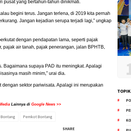
ri pusat yang bertahun-tahun dinikmati.
 kalau begini terus. Jangan terlena, di 2019 kita pernah
berkurang. Jangan kejadian serupa terjadi lagi,” ungkap
rkutat dengan pendapatan lama, seperti pajak
ir, pajak air tanah, pajak penerangan, jalan BPHTB,
s. Bagaimana supaya PAD itu meningkat. Apalagi
isasinya masih minim,” urai dia.
t dengan sektor pariwisata. Apalagi ini merupakan
TOPIK
PO
Media
Lainnya di
Google News >>
PE
 Bontang
Pemkot Bontang
KO
SHARE
PU