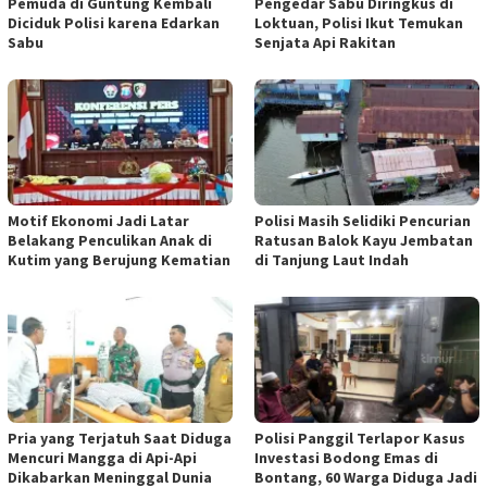
Pemuda di Guntung Kembali
Pengedar Sabu Diringkus di
Diciduk Polisi karena Edarkan
Loktuan, Polisi Ikut Temukan
Sabu
Senjata Api Rakitan
Motif Ekonomi Jadi Latar
Polisi Masih Selidiki Pencurian
Belakang Penculikan Anak di
Ratusan Balok Kayu Jembatan
Kutim yang Berujung Kematian
di Tanjung Laut Indah
Pria yang Terjatuh Saat Diduga
Polisi Panggil Terlapor Kasus
Mencuri Mangga di Api-Api
Investasi Bodong Emas di
Dikabarkan Meninggal Dunia
Bontang, 60 Warga Diduga Jadi