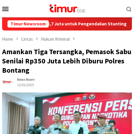
Skip
Mobile
to
Menu
content
lurkan Rp858,7 Juta untuk Pengendalian Stunting di Kota Bonta
Timur Newsroom
Home
Lintas
Hukum Kriminal
Amankan Tiga Tersangka, Pemasok Sabu
Senilai Rp350 Juta Lebih Diburu Polres
Bontang
News Room
13/01/2025