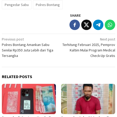
Pengedar Sabu
Polres Bontang
SHARE
Post
Previous post
Next post
Polres Bontang Amankan Sabu
Terhitung Februari 2025, Pemprov
navigation
Senilai Rp350 Juta Lebih dari Tiga
Kaltim Mulai Program Medical
Tersangka
Check-Up Gratis
RELATED POSTS