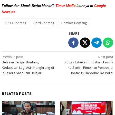
Follow dan Simak Berita Menarik
Timur Media
Lainnya di
Google
News >>
APBD Bontang
Dprd Bontang
Pemkot Bontang
SHARE
Post
Previous post
Next post
Belasan Pelajar Bontang
Diduga Lakukan Tindakan Asusila
navigation
Kedapatan Lagi Asik Nongkrong di
ke Santri, Pimpinan Ponpes di
Pujasera Saat Jam Belajar
Bontang Dilaporkan ke Polisi
RELATED POSTS