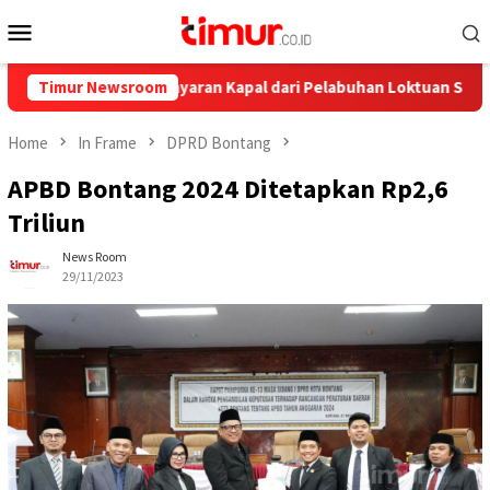
Skip
Mobile
to
Menu
content
alnya, Ini Pelayaran Kapal dari Pelabuhan Loktuan Selama Juli 20
Timur Newsroom
Home
In Frame
DPRD Bontang
APBD Bontang 2024 Ditetapkan Rp2,6
Triliun
News Room
29/11/2023