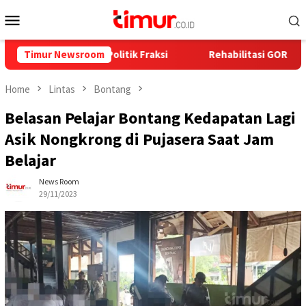
Skip
Mobile
to
Menu
content
i Dinamika Politik Fraksi
Timur Newsroom
Rehabilitasi GOR Taman Presta
Home
Lintas
Bontang
Belasan Pelajar Bontang Kedapatan Lagi
Asik Nongkrong di Pujasera Saat Jam
Belajar
News Room
29/11/2023