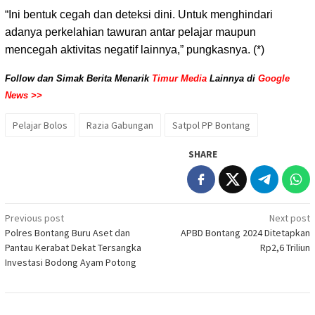
“Ini bentuk cegah dan deteksi dini. Untuk menghindari
adanya perkelahian tawuran antar pelajar maupun
mencegah aktivitas negatif lainnya,” pungkasnya. (*)
Follow dan Simak Berita Menarik
Timur Media
Lainnya di
Google
News >>
Pelajar Bolos
Razia Gabungan
Satpol PP Bontang
SHARE
Post
Previous post
Next post
Polres Bontang Buru Aset dan
APBD Bontang 2024 Ditetapkan
navigation
Pantau Kerabat Dekat Tersangka
Rp2,6 Triliun
Investasi Bodong Ayam Potong